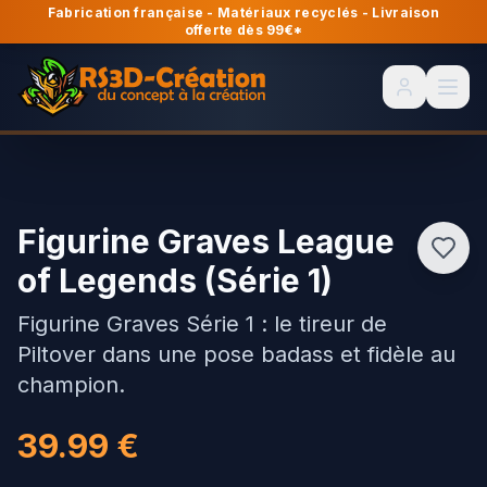
Fabrication française - Matériaux recyclés - Livraison
offerte dès 99€*
Connexion
Men
▸
ACCUEIL
◆
RS3D
CRÉATION
Figurine Graves League
▸
BOUTIQUE
◆
IMPRESSION
of Legends (Série 1)
3D
-
▸
ENTREPRISE
FRANCE
Figurine Graves Série 1 : le tireur de
Piltover dans une pose badass et fidèle au
champion.
Contact
39.99
€
MES